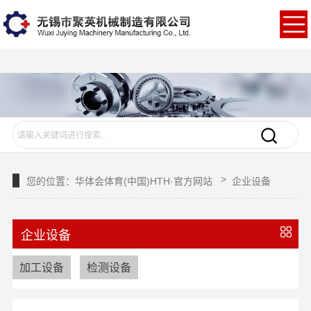
华体会体育(中国)HTH·官方网站
>
您的位置：
华体会体育(中国)HTH·官方网站
企业设备
企业设备
加工设备
检测设备