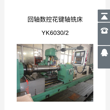
回轴数控花键轴铣床
YK6030/2